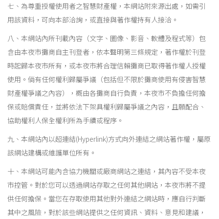
七、為尊重授權使用者之智慧財產權，本網站附來源出處，如需引
用該資料，可向本部洽詢，或直接與著作權持有人接洽。
八、本網站內所刊載內容（文字、圖像、影音、軟體及程式等）包
含由本夜市攤商自主刊登者，依本聲明第三條規定，著作權於刊登
時起歸本夜市所有，或本夜市將合理信賴攤商已取得著作權人授權
使用。倘有任何權利歸屬爭議（包括但不限於攤商使用有侵害智慧
財產權爭議之內容），概由各攤商自行負責，本夜市不負擔任何擔
保或賠償責任，並將依法下架具權利歸屬爭議之內容，且願配合、
協助權利人保全權利所為手續或程序。
九、本網站內以超連結(Hyperlink)方式向外連結之網站著作權，屬原
該網站建構或維護單位所有。
十、本網站可能內含協力機關或廠商網站之連結，其內容不受本夜
市控管。對於您可以透過網站存取之任何其他網站，本夜市將不提
供任何擔保。當您在存取使用其他對外連結之網站時，應自行判斷
其中之風險，對於該些網站提供之任何資訊、資料、意見和建議，