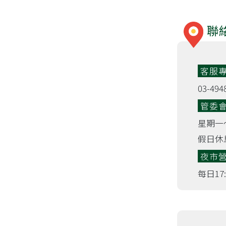
聯
客服
03-494
管委
星期一～星
假日休
夜市
每日17:0