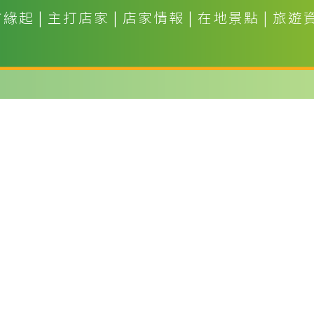
市緣起
|
主打店家
|
店家情報
|
在地景點
|
旅遊