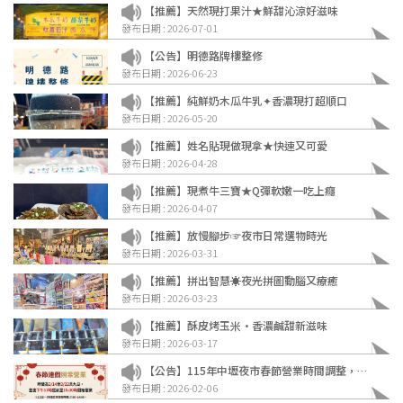
【推薦】天然現打果汁★鮮甜沁涼好滋味
發布日期 : 2026-07-01
【公告】明德路牌樓整修
發布日期 : 2026-06-23
【推薦】純鮮奶木瓜牛乳✦香濃現打超順口
發布日期 : 2026-05-20
【推薦】姓名貼現做現拿★快速又可愛
發布日期 : 2026-04-28
【推薦】現煮牛三寶★Q彈軟嫩一吃上癮
發布日期 : 2026-04-07
【推薦】放慢腳步☞夜市日常選物時光
發布日期 : 2026-03-31
【推薦】拼出智慧☀夜光拼圖動腦又療癒
發布日期 : 2026-03-23
【推薦】酥皮烤玉米·香濃鹹甜新滋味
發布日期 : 2026-03-17
【公告】115年中壢夜市春節營業時間調整，開
市時間提前
發布日期 : 2026-02-06