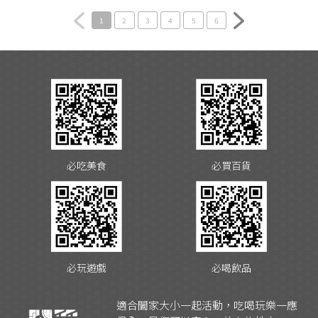
1
2
3
4
5
6
必吃美食
必買百貨
必玩遊戲
必喝飲品
適合闔家大小一起活動，吃喝玩樂一應