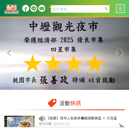
活動
快訊
【推薦】夜市人氣美食●鹽焗鵪鶉蛋 × 冷泡蛋
發布日期 : 2026-07-22