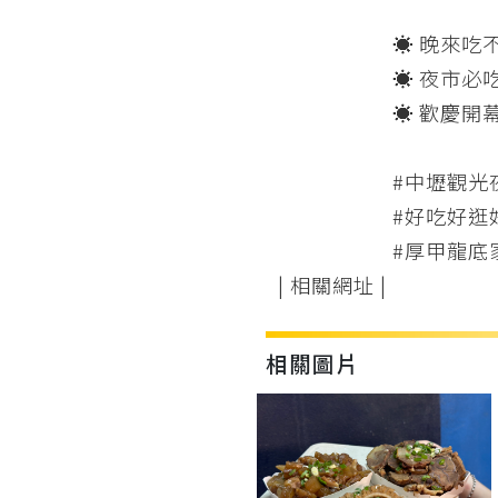
☀ 晚來吃
☀ 夜市必
☀ 歡慶開
#中壢觀光
#好吃好逛
#厚甲龍底
| 相關網址 |
相關圖片