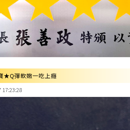
寶★Q彈軟嫩一吃上癮
17:23:28