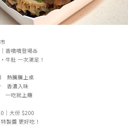
市
｜香噴噴登場♨︎
・牛肚 一次滿足！
現撈 熱騰騰上桌
滷汁 香濃入味
軟嫩 一吃就上癮
20｜大份 $200
＋特製醬 更好吃！