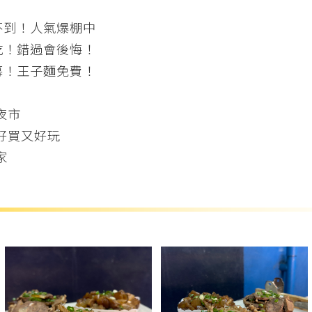
不到！人氣爆棚中
吃！錯過會後悔！
幕！王子麵免費！
夜市
好買又好玩
家