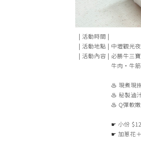
| 活動時間 |
| 活動地點 |
中壢觀光夜
| 活動內容 |
必勝牛三寶
牛肉・牛筋
♨︎ 現煮
♨︎ 秘製
♨︎ Q彈
☛ 小份 $1
☛ 加蔥花