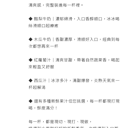
清爽感，完整裝進每一杯裡。
◆ 酪梨牛奶｜濃郁綿滑，入口香醇順口，冰冰喝
絲滑順口超療癒
◆ 木瓜牛奶｜香甜濃厚，滑順好入口，經典到每
次都想再來一杯
◆ 紅蘿蔔汁｜清爽甘甜，帶著自然蔬果香，喝起
來輕盈又舒服
◆ 西瓜汁｜冰涼多汁，清甜爆發，炎熱天氣來一
杯超解渴
◆ 還有多種新鮮果汁任您挑選，每一杯都現打現
喝，鮮度滿分！
每一杯，都是現切、現打、現做，