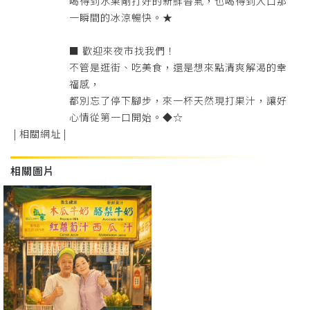
喝得到水果剛打好的新鮮香氣，也喝得到入口那
一瞬間的冰涼暢快。★
■ 歡迎來夜市找我們！
不管是逛街、吃美食，還是想來點清爽解渴的幸
福感，
都別忘了停下腳步，來一杯天然現打果汁，讓好
心情從第一口開始。◆☆
| 相關網址 |
相關圖片