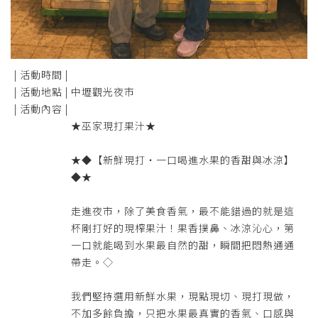
| 活動時間 |
| 活動地點 |
中壢觀光夜市
| 活動內容 |
★巫家現打果汁★
★◆【新鮮現打・一口喝進水果的香甜與冰涼】
◆★
走進夜市，除了美食香氣，最不能錯過的就是這
杯剛打好的現榨果汁！果香撲鼻、冰涼沁心，第
一口就能喝到水果最自然的甜，瞬間把悶熱通通
帶走。◇
我們堅持選用新鮮水果，現點現切、現打現做，
不加多餘負擔，只把水果最真實的香氣、口感與