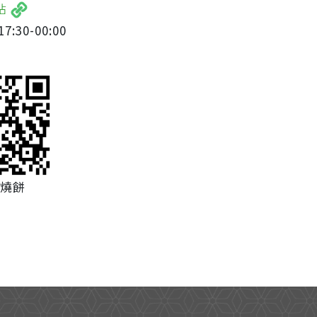
站
7:30-00:00
燒餅