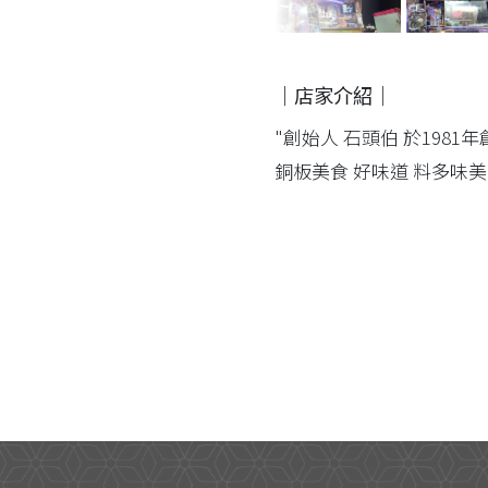
｜店家介紹｜
"創始人 石頭伯 於1981年
銅板美食 好味道 料多味美