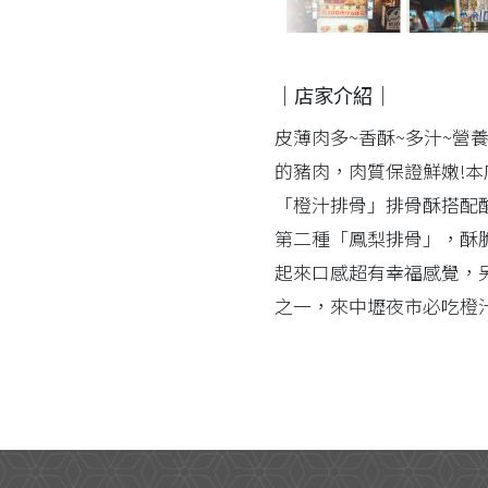
｜店家介紹｜
皮薄肉多~香酥~多汁~營
的豬肉，肉質保證鮮嫩!本
「橙汁排骨」排骨酥搭配
第二種「鳳梨排骨」，酥
起來口感超有幸福感覺，
之一，來中壢夜市必吃橙汁