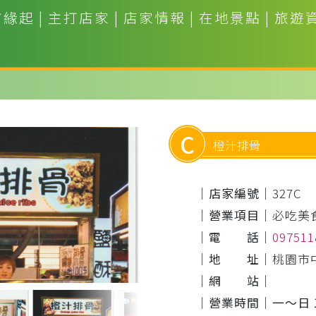
市緣起
|
主打店家
|
店家情報
|
在地景點
|
旅遊
C
橙汁排骨
｜店家編號｜
327C
｜營業項目｜
必吃美
｜電 話｜
09751
｜地 址｜
桃園市
｜網 站｜
｜營業時間｜
一～日 1