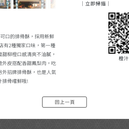
｜立即掃描｜
養可口的排骨酥，採用新鮮
店有2種獨家口味，第一種
酸甜柳橙口感清爽不油膩，
橙汁
脆外皮搭配香甜鳳梨肉，吃
另外招牌排骨酥，也是人氣
排骨嚐鮮哦!