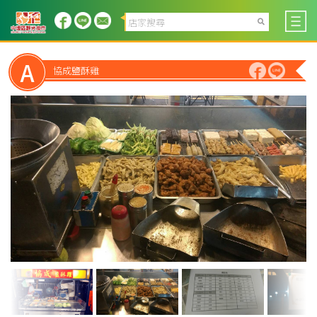
A
協成鹽酥雞