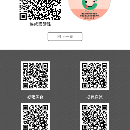
協成鹽酥雞
必吃美食
必買百貨