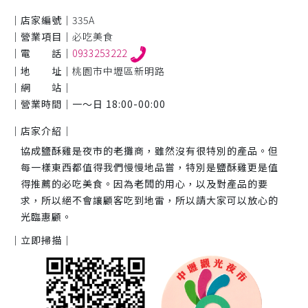
｜店家編號｜
335A
｜營業項目｜
必吃美食
｜電 話｜
0933253222
｜地 址｜
桃園市中壢區新明路
｜網 站｜
｜營業時間｜
一～日 18:00-00:00
｜店家介紹｜
協成鹽酥雞是夜市的老攤商，雖然沒有很特別的產品。但
每一樣東西都值得我們慢慢地品嘗，特別是鹽酥雞更是值
得推薦的必吃美食。因為老闆的用心，以及對產品的要
求，所以絕不會讓顧客吃到地雷，所以請大家可以放心的
光臨惠顧。
｜立即掃描｜