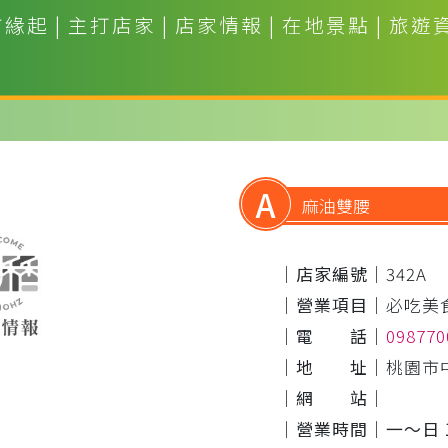
市緣起
|
主打店家
|
店家情報
|
在地景點
|
旅遊
A
麻油雙腰
｜店家編號｜
342A
｜營業項目｜
必吃美
｜電 話｜
09877
｜地 址｜
桃園市
｜網 站｜
｜營業時間｜
一～日 1