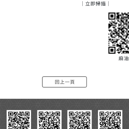
｜立即掃描｜
麻油