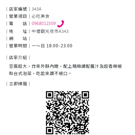
｜店家編號｜
343A
｜營業項目｜
必吃美食
｜電 話｜
0968012309
｜地 址｜
中壢觀光夜市A343
｜網 站｜
｜營業時間｜
一～日 18:00-23:00
｜店家介紹｜
豆腐超大，炸來外酥內嫩，配上精緻調配醬汁及超香辣椒
和台式泡菜，吃起來讚不絕口。
｜立即掃描｜