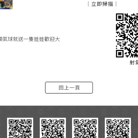
｜立即掃描｜
顆氣球就送一隻娃娃歡迎大
射