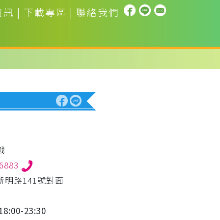
資訊
|
下載專區
|
聯絡我們
戲
66883
新明路141號對面
8:00-23:30