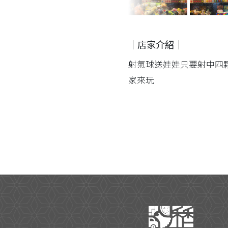
｜店家介紹｜
射氣球送娃娃只要射中四
家來玩