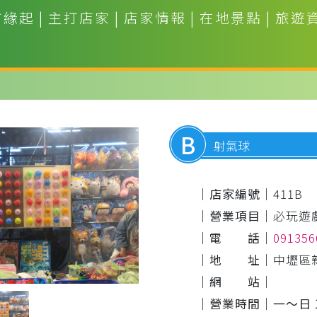
市緣起
|
主打店家
|
店家情報
|
在地景點
|
旅遊
B
射氣球
｜店家編號｜
411B
｜營業項目｜
必玩遊
｜電 話｜
09135
｜地 址｜
中壢區
｜網 站｜
｜營業時間｜
一～日 1