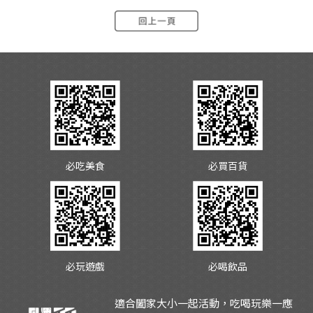
必吃美食
必買百貨
必玩遊戲
必喝飲品
適合闔家大小一起活動，吃喝玩樂一應