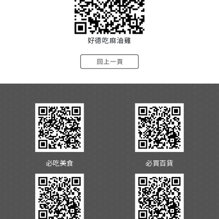
好德吃麻油雞
必吃美食
必買百貨