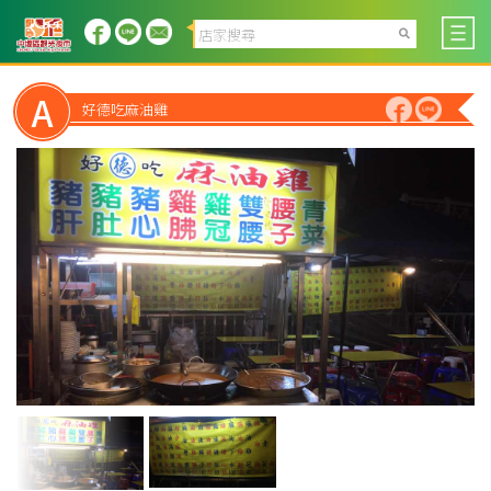
A
好德吃麻油雞