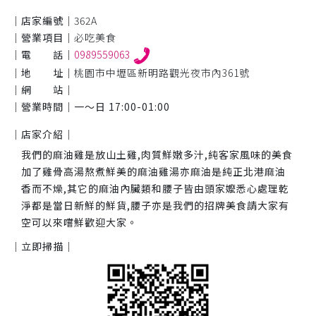
｜店家編號｜
362A
｜營業項目｜
必吃美食
｜電 話｜
0989559063
｜地 址｜
桃園市中壢區新明路觀光夜市內361號
｜網 站｜
｜營業時間｜
一～日 17:00-01:00
｜店家介紹｜
我們的麻油雞是放山土雞,肉質鮮嫩多汁,純客家風味的美食
加了雞骨高湯熬煮鮮美的麻油雞湯亦麻油是純正北港麻油
香而不燥,其它的麻油內臟類和腰子皆由頭家嬤悉心處理乾
淨都是當日新鮮的鮮貨,腰子亦是我們的招牌美食請大家有
空可以來嚐鮮歡迎大家。
｜立即掃描｜