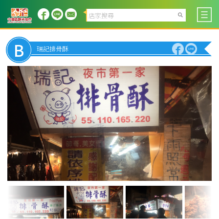
B
瑞記排骨酥