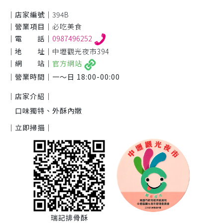
｜店家編號｜
394B
｜營業項目｜
必吃美食
｜電 話｜
0987496252
｜地 址｜
中壢觀光夜市394
｜網 站｜
官方網站
｜營業時間｜
一～日 18:00-00:00
｜店家介紹｜
口味獨特、外酥內嫩
｜立即掃描｜
瑞記排骨酥