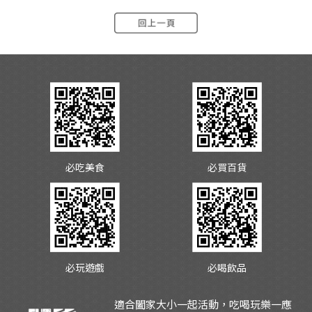
必吃美食
必買百貨
必玩遊戲
必喝飲品
適合闔家大小一起活動，吃喝玩樂一應