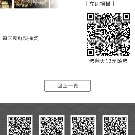
｜立即掃描｜
，每天新鮮現採買
烤翻天12元燒烤