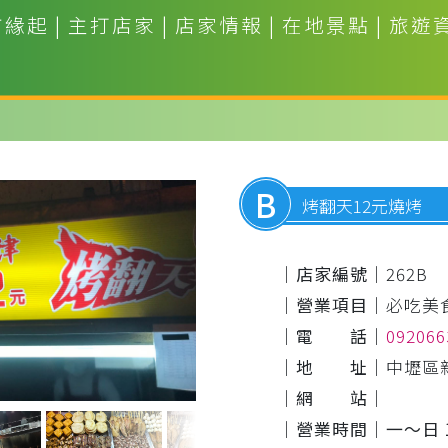
市緣起
|
主打店家
|
店家情報
|
在地景點
|
旅遊
B
烤翻天12元燒烤
｜店家編號｜
262B
｜營業項目｜
必吃美
｜電 話｜
09206
｜地 址｜
中壢區
｜網 站｜
｜營業時間｜
一～日 1