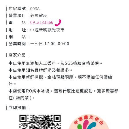
｜店家編號｜
003A
｜營業項目｜
必喝飲品
｜電 話｜
0918133566
｜地 址｜
中壢新明觀光夜市
｜網 站｜
｜營業時間｜
一～日 17:00-00:00
｜店家介紹｜
本店使用無添加人工香料，及SGS檢驗合格茶葉。
本店使用知名品牌鮮奶及養樂多。
本店使用新鮮檸檬、金桔現點現壓，絕不添加任何濃縮
汁。
本店使用RO純水冰塊。還有什麼比這更感動，更多驚喜都
在( 誰的茶 )。
｜立即掃描｜