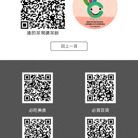
誰的茶現調茶飲
必吃美食
必買百貨