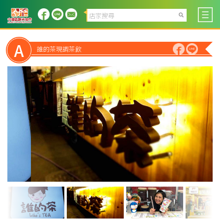
A
誰的茶現調茶飲