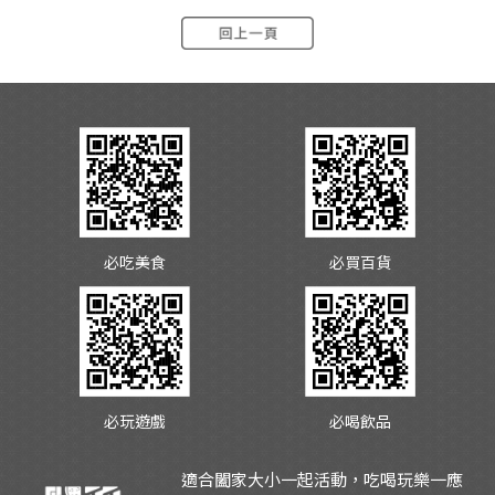
必吃美食
必買百貨
必玩遊戲
必喝飲品
適合闔家大小一起活動，吃喝玩樂一應