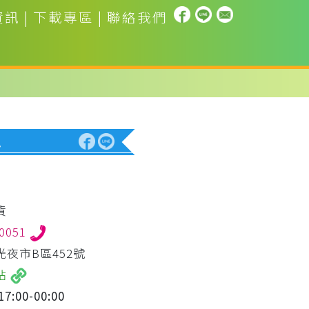
資訊
|
下載專區
|
聯絡我們
包
貨
30051
夜市B區452號
站
7:00-00:00