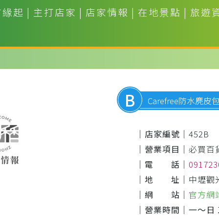
市緣起
|
主打店家
|
店家情報
|
在地景點
|
旅遊
B
Carefree防水麂皮
｜店家編號｜
452B
｜營業項目｜
必買百
｜電 話｜
09172
｜地 址｜
中壢觀光
｜網 站｜
官方網
｜營業時間｜
一～日 1