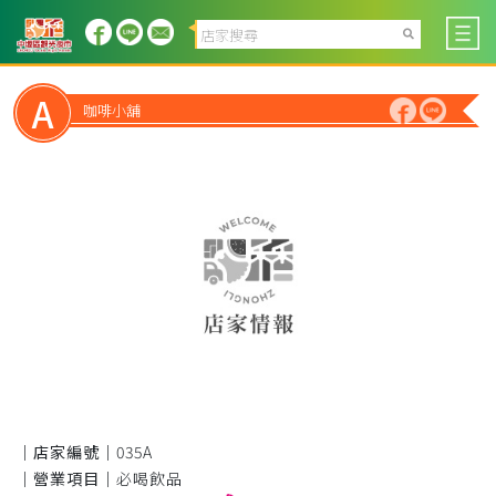
A
咖啡小舖
｜店家編號｜
035A
｜營業項目｜
必喝飲品