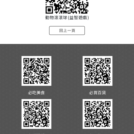
動物滾滾球(益智遊戲)
必吃美食
必買百貨