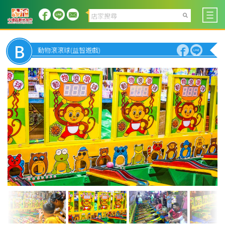
B
動物滾滾球(益智遊戲)