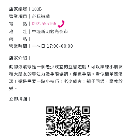
｜店家編號｜
103B
｜營業項目｜
必玩遊戲
｜電 話｜
0922555166
｜地 址｜
中壢新明觀光夜市
｜網 站｜
｜營業時間｜
一～日 17:00-00:00
｜店家介紹｜
動物滾滾球是一個老少咸宜的益智遊戲！可以訓練小朋友
和大朋友的專注力及手眼協調，促進手腦。看似簡單滾滾
球！還是需要一點小技巧！老少咸宜！親子同樂，寓教於
樂。
｜立即掃描｜