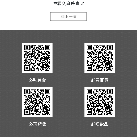
陸霸久麻將賓果
必吃美食
必買百貨
必玩遊戲
必喝飲品