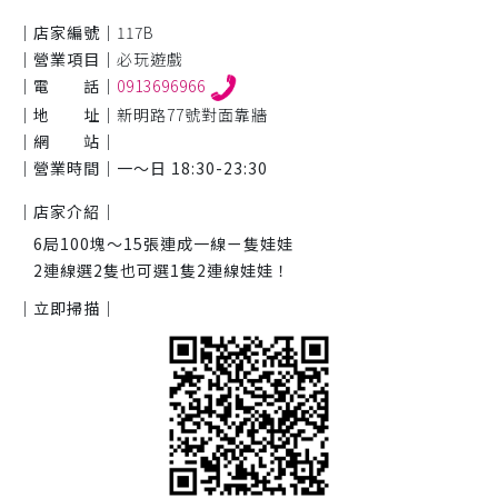
｜店家編號｜
117B
｜營業項目｜
必玩遊戲
｜電 話｜
0913696966
｜地 址｜
新明路77號對面靠牆
｜網 站｜
｜營業時間｜
一～日 18:30-23:30
｜店家介紹｜
6局100塊～15張連成一線ㄧ隻娃娃
2連線選2隻也可選1隻2連線娃娃！
｜立即掃描｜