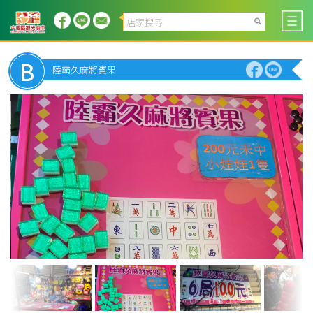
B
陸霸久麻將賓果