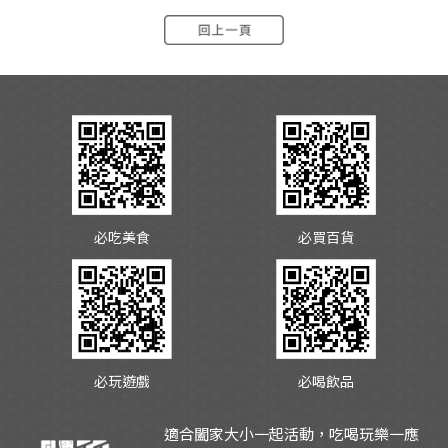
必吃美食
必買百貨
必玩遊戲
必喝飲品
適合闔家大小一起活動，吃喝玩樂一應