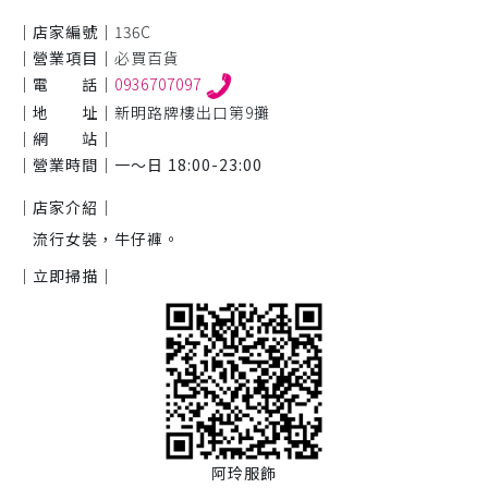
｜店家編號｜
136C
｜營業項目｜
必買百貨
｜電 話｜
0936707097
｜地 址｜
新明路牌樓出口第9攤
｜網 站｜
｜營業時間｜
一～日 18:00-23:00
｜店家介紹｜
流行女裝，牛仔褲。
｜立即掃描｜
阿玲服飾