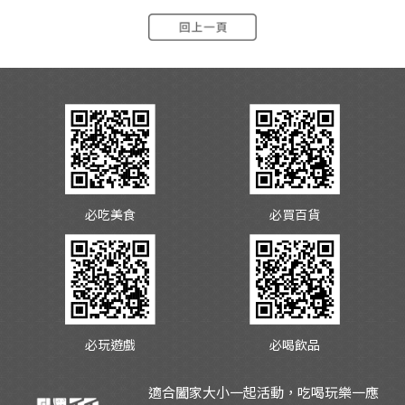
必吃美食
必買百貨
必玩遊戲
必喝飲品
適合闔家大小一起活動，吃喝玩樂一應