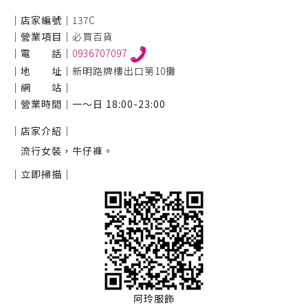
｜店家編號｜
137C
｜營業項目｜
必買百貨
｜電 話｜
0936707097
｜地 址｜
新明路牌樓出口第10攤
｜網 站｜
｜營業時間｜
一～日 18:00-23:00
｜店家介紹｜
流行女裝，牛仔褲。
｜立即掃描｜
阿玲服飾