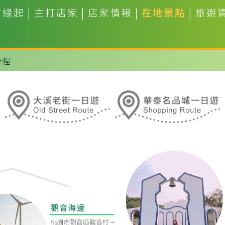
市緣起
|
主打店家
|
店家情報
|
在地景點
|
旅遊
行程