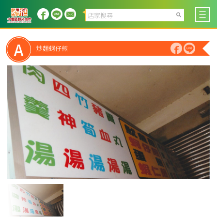
A
炒麵蚵仔煎