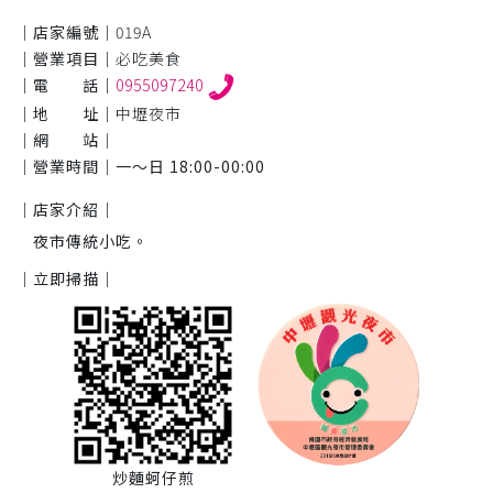
｜店家編號｜
019A
｜營業項目｜
必吃美食
｜電 話｜
0955097240
｜地 址｜
中壢夜市
｜網 站｜
｜營業時間｜
一～日 18:00-00:00
｜店家介紹｜
夜市傳統小吃。
｜立即掃描｜
炒麵蚵仔煎