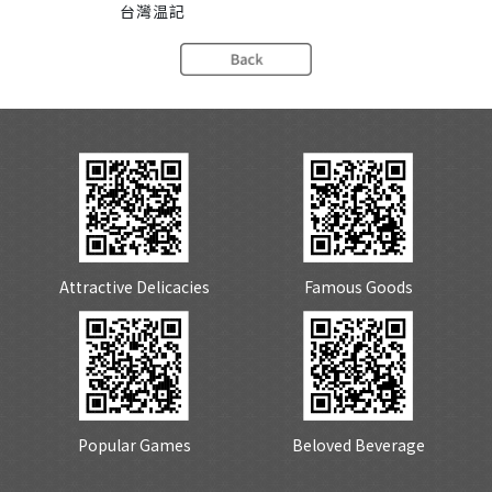
台灣温記
Attractive Delicacies
Famous Goods
Popular Games
Beloved Beverage