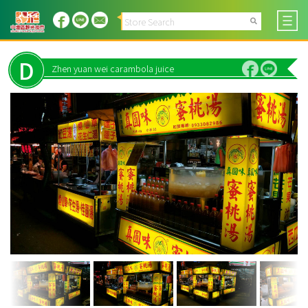
D
Zhen yuan wei carambola juice