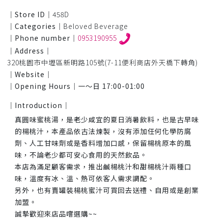
｜Store ID｜
458D
｜Categories｜
Beloved Beverage
｜Phone number｜
0953190955
｜Address｜
320桃園市中壢區新明路105號(7-11便利商店外天橋下轉角)
｜Website｜
｜Opening Hours｜
一～日 17:00-01:00
｜Introduction｜
真圓味蜜桃湯，是老少咸宜的夏日消暑飲料，也是古早味
的楊桃汁，本產品依古法煉製，沒有添加任何化學防腐
劑、人工甘味劑或是香料增加口感，保留楊桃原本的風
味，不論老少都可安心食用的天然飲品。
本店為滿足顧客需求，推出鹹楊桃汁和甜楊桃汁兩種口
味，溫度有冰、溫、熱可依客人需求調配。
另外，也有賣罐裝楊桃蜜汁可買回去送禮、自用或是創業
加盟。
誠摯歡迎來店品嚐選購~~