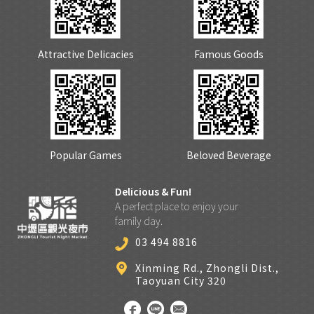
Attractive Delicacies
Famous Goods
Popular Games
Beloved Beverage
Delicious & Fun!
A perfect place to enjoy your
family day.
03 494 8816
Xinming Rd., Zhongli Dist.,
Taoyuan City 320