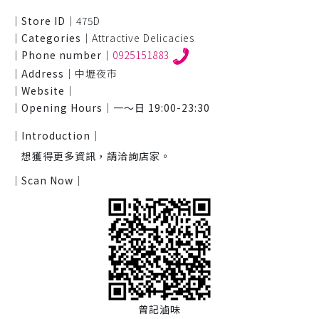
｜Store ID｜
475D
｜Categories｜
Attractive Delicacies
｜Phone number｜
0925151883
｜Address｜
中壢夜市
｜Website｜
｜Opening Hours｜
一～日 19:00-23:30
｜Introduction｜
想獲得更多資訊，請洽詢店家。
｜Scan Now｜
曾記滷味