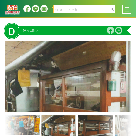
D
曾記滷味