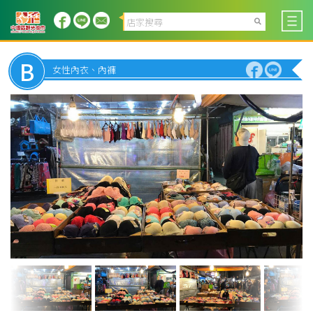
B
女性內衣、內褲