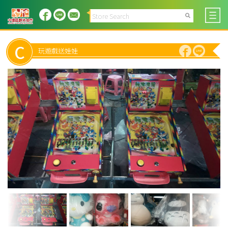
C
玩遊戲送娃娃