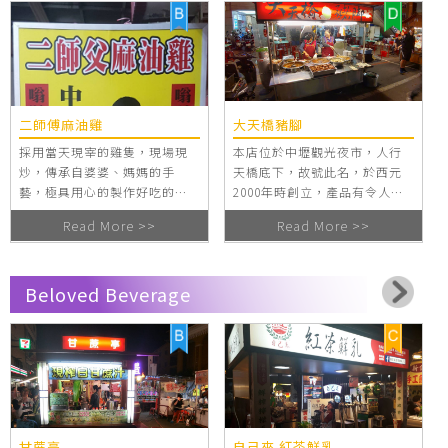
二師傅麻油雞
大天橋豬腳
採用當天現宰的雞隻，現場現
本店位於中壢觀光夜市，人行
炒，傳承自婆婆、媽媽的手
天橋底下，故號此名，於西元
藝，極具用心的製作好吃的美
2000年時創立，產品有令人難
食。 曾於96年得到經濟部認證
以忘懷又百吃不膩的傳統擔仔
Read More >>
Read More >>
「樂活名攤」，還有電視台的
麵由細火慢燉、鹹香撲鼻、入
採訪、自由時報的採訪，於今
口香嫩Q彈的紅燒豬腳，兩者的
年107年經濟部認證得到二星的
作法多工繁雜，物料講究新
Beloved Beverage
認證，備感殊榮。
鮮，故以此聞名。
甘蔗亭
自己來 紅茶鮮乳