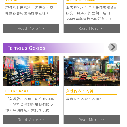
現榨的甘蔗飲料、純天然，原
本店鮮乳，牛羊乳是國家認證A
味讓顧客喝出最鮮原滋味。
級乳，紅茶是斯里蘭卡進口，
386巷農藥零檢出的好茶，不添
加、不造假、不加冰塊，保存
Read More >>
Read More >>
原味茶品，自己來加、給客人
樂趣。
Famous Goods
Fu Fa Shoes
女性內衣、內褲
「富發牌古著鞋」創立於2004
專賣女性內衣、內褲。
年，堅持台灣製造是我們的使
命，平價好鞋是我們可以提供
給你的新選擇，多樣的款式、
Read More >>
Read More >>
親民的價格，讓你不只是穿一
雙好鞋，而是穿出一種好心