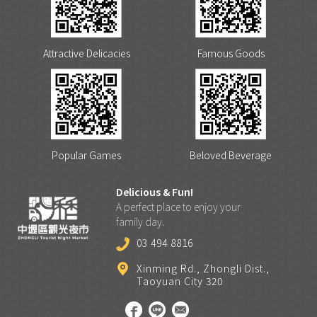
Attractive Delicacies
Famous Goods
Popular Games
Beloved Beverage
Delicious & Fun!
A perfect place to enjoy your
family day.
03 494 8816
Xinming Rd., Zhongli Dist.,
Taoyuan City 320