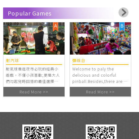
情。
Popular Games
射汽球
彈珠台
射氣球是逛夜市必玩的經典小
Welcome to paly the
遊戲，不僅小孩喜歡;更是大人
delicious and colorful
們勾起兒時回憶的最佳選擇，
pinball.Besides,there are a
射中氣球可依點數兌換小禮
lot of toys,and you can
Read More >>
Read More >>
物，有分為會轉的轉盤與固定
choose from them.
轉盤，提供顧客多樣的選擇
性。